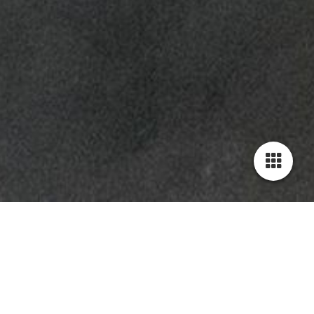
Dirk Effenberger Maler,- Lackierermeister
Herzlich Willkommen
Ob stilvolle Innenräume, kreative
Wandgestaltungen oder langlebige